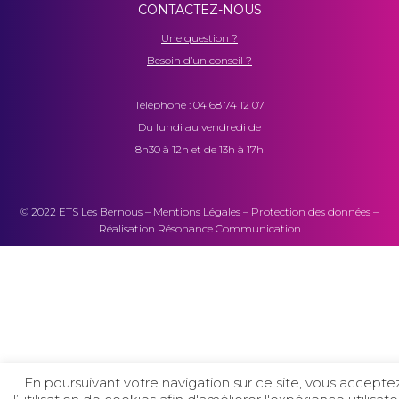
CONTACTEZ-NOUS
Une question ?
Besoin d’un conseil ?
Téléphone :
04 68 74 12 07
Du lundi au vendredi de
8h30 à 12h et de 13h à 17h
© 2022 ETS Les Bernous –
Mentions Légales
–
Protection des données
–
Réalisation Résonance Communication
En poursuivant votre navigation sur ce site, vous accepte