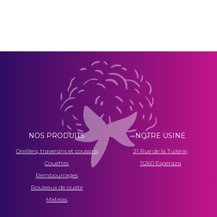
NOS PRODUITS
NOTRE USINE
Oreillers, traversins et coussins
21 Rue de la Tuilerie,
Couettes
11260 Esperaza
Rembourrages
Rouleaux de ouate
Matelas