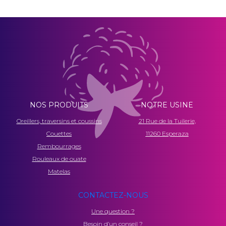
NOS PRODUITS
NOTRE USINE
Oreillers, traversins et coussins
21 Rue de la Tuilerie,
Couettes
11260 Esperaza
Rembourrages
Rouleaux de ouate
Matelas
CONTACTEZ-NOUS
Une question ?
Besoin d’un conseil ?